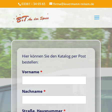
03361 – 34 65 65
firma@lauermann-reisen.de
Hier können Sie den Katalog per Post
bestellen:
Vorname
*
Nachname
*
Straße, Hausnummer
*