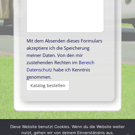
Mit dem Absenden dieses Formulars
akzeptiere ich die Speicherung
meiner Daten. Von den mir
zustehenden Rechten im
Bereich
Datenschutz
habe ich Kenntnis
genommen.
Diese Website benutzt Cookies. Wenn du die Website weiter
nutzt, gehen wir von deinem Einverständnis aus.
© 2021 Bus- und Taxibetrieb an der Spree GmbH •